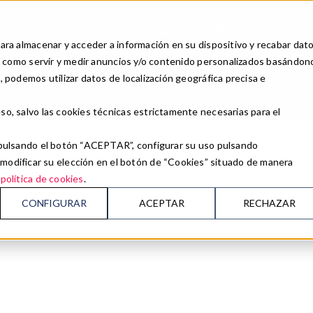
own
Buscar
A nosa empresa
ara almacenar y acceder a información en su dispositivo y recabar dat
así como servir y medir anuncios y/o contenido personalizados basándon
ía
Caixas Agasallo
Ofertas
Experiencias
Celebra o teu evento
 podemos utilizar datos de localización geográfica precisa e
Todos
Meetings & Events
Calendario de eventos
Business trips
so, salvo las cookies técnicas estrictamente necesarias para el
Rutas
Voda
n pulsando el botón “ACEPTAR”, configurar su uso pulsando
Natureza para os sentidos
Outras celebracións
ificar su elección en el botón de “Cookies” situado de manera
o
política de cookies
.
Spa & Wellness
CONFIGURAR
ACEPTAR
RECHAZAR
Golf