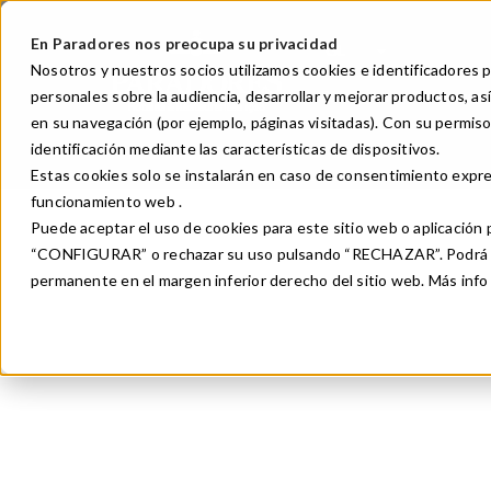
Skip
to
En Paradores nos preocupa su privacidad
Toggle Dropd
GL
Nosotros y nuestros socios utilizamos cookies e identificadores p
main
Main
personales sobre la audiencia, desarrollar y mejorar productos, 
Paradores
Gastronom
content
navigation
en su navegación (por ejemplo, páginas visitadas). Con su permiso,
identificación mediante las características de dispositivos.
Estas cookies solo se instalarán en caso de consentimiento expre
funcionamiento web .
Puede aceptar el uso de cookies para este sitio web o aplicació
“CONFIGURAR” o rechazar su uso pulsando “RECHAZAR”. Podrá mod
permanente en el margen inferior derecho del sitio web. Más inf