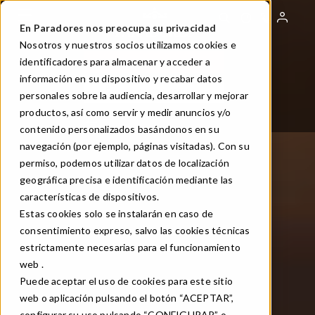
Pasar
al
En Paradores nos preocupa su privacidad
contenido
Nosotros y nuestros socios utilizamos cookies e
principal
identificadores para almacenar y acceder a
RESERVA TU PARADOR
información en su dispositivo y recabar datos
RESERVA TU MESA
personales sobre la audiencia, desarrollar y mejorar
productos, así como servir y medir anuncios y/o
ES
Toggle Dropdown
Consulta /Modifica tu reserva
contenido personalizados basándonos en su
navegación (por ejemplo, páginas visitadas). Con su
permiso, podemos utilizar datos de localización
geográfica precisa e identificación mediante las
características de dispositivos.
Estas cookies solo se instalarán en caso de
consentimiento expreso, salvo las cookies técnicas
estrictamente necesarias para el funcionamiento
web .
Puede aceptar el uso de cookies para este sitio
web o aplicación pulsando el botón “ACEPTAR”,
configurar su uso pulsando “CONFIGURAR” o