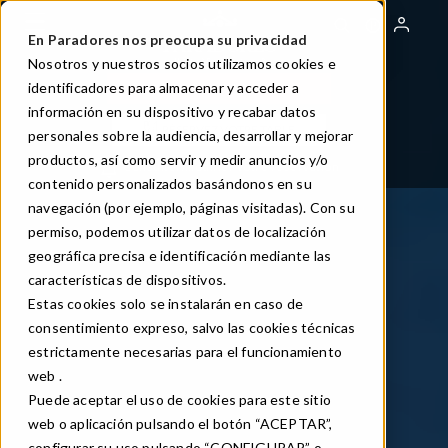
Aller
au
En Paradores nos preocupa su privacidad
contenu
Nosotros y nuestros socios utilizamos cookies e
principal
identificadores para almacenar y acceder a
RÉSERVEZ VOTRE PARADOR
información en su dispositivo y recabar datos
RÉSERVEZ VOTRE TABLE
personales sobre la audiencia, desarrollar y mejorar
productos, así como servir y medir anuncios y/o
FR
Toggle Dropdown
Consulter/modifier votre réservation
contenido personalizados basándonos en su
navegación (por ejemplo, páginas visitadas). Con su
permiso, podemos utilizar datos de localización
geográfica precisa e identificación mediante las
características de dispositivos.
Estas cookies solo se instalarán en caso de
consentimiento expreso, salvo las cookies técnicas
estrictamente necesarias para el funcionamiento
web .
Puede aceptar el uso de cookies para este sitio
web o aplicación pulsando el botón “ACEPTAR”,
configurar su uso pulsando “CONFIGURAR” o